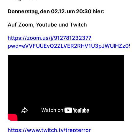
Donnerstag, den 02.12. um 20:30 hier:
Auf Zoom, Youtube und Twitch
https://zoom.us/j/91278123237?
pwd=eVVFUUEvQ2ZLVER2RHV1U3pJWUlHZz09
https://www.twitch.tv/trepterror