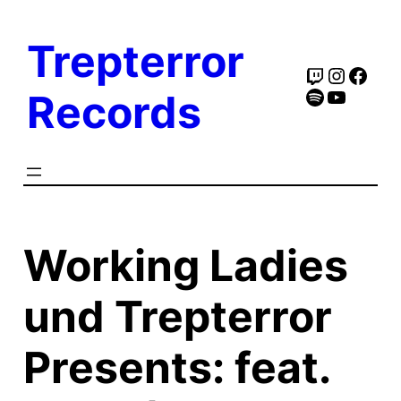
Zum
Inhalt
Trepterror
springen
Twitch
Instag
Face
Spotify
YouTub
Records
Working Ladies
und Trepterror
Presents: feat.