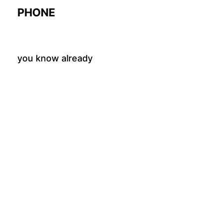
PHONE
you know already
OFFICE
Reichenberger Str. 120
10999 Berlin Germany