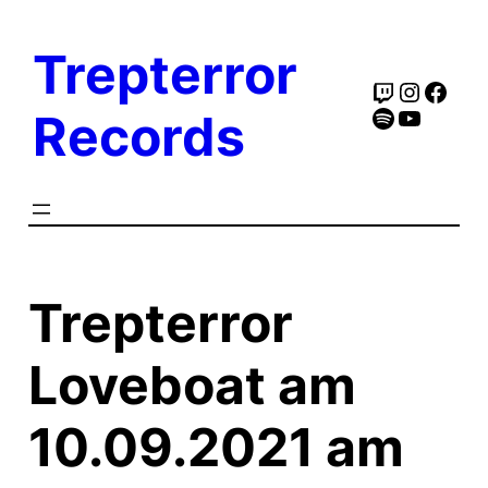
Zum
Inhalt
Trepterror
springen
Twitch
Instag
Face
Spotify
YouTub
Records
Trepterror
Loveboat am
10.09.2021 am